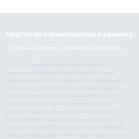
Портал по строительству и ремонту
Актуальный каталог компаний по всей России
03223.ru
ufille.ru
krasotata.ru
prazdnikdushi.ru
veetbox.ru
cinemapost.ru
ciam-fr.ru
kraft-you.ru
mega-press.ru
03223.ru
web-explore.ru
rastenuya.ru
eurovision-russia.ru
strah-news.ru
freeride-team.ru
itrack-24.ru
sexshopexpress.ru
autostudiopro.ru
alabuga-cityhotel.ru
pornv.ru
atlantpereezd.ru
bud-em-znakomye.ru
a-cdc.ru
elektrostal-news.ru
korolevremont-market.ru
budem-znakomye.ru
oooagrosnab.ru
fpodaso.ru
emfire.ru
pro-otdelky.ru
ukrasotki.ru
seksuzbek.ru
seks-uzbek.ru
porno-vk.ru