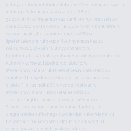
kuhnyaofabrikaufabrik.ru
kitubeu-2-kuhnyanazakaz.ru
xehyroo-5-kuhnyanazakaz.ru
cs-68.ru
guzywia-4-kuhnyanazakaz.ru
mir-tk.ru
vlknrussia.ru
cs68.ru
vladivostok-map.ru
video-seks.ru
bankaribi.ru
raszar.ru
vskrytie-zamkov-moskva113.ru
lipetsktelecom.ru
tovudyi4kuhnyanazakaz.ru
seksuzb.ru
guzywia4kuhnyanazakaz.ru
fabrikaofabrikaokuhny.ru
kuhnyaekuhnyaafabrika.ru
kuhnyaykuhnyayfabrika.ru
e-abis1c.ru
store-brawl-stars.ru
kts-services.ru
dark-sand.ru
sindika-01.ru
sp-life.ru
x-legion.ru
sib-archives.ru
e-abis-1-c.ru
sindika01.ru
venda-festival.ru
store-brawlstars.ru
dooraleksandria.ru
antenna-highly.ru
mine-lab-msk.ru
1-mus.ru
3-sex-porn.ru
ban-damn.ru
purse-factory.ru
viagra-tablet.ru
fasbags.ru
adler-jun.ru
bandamn.ru
fincontech.ru
3sexporn.ru
1mus.ru
darksand.ru
rebus-toys.ru
minelab-msk.ru
rtdco.ru