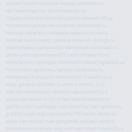
sovratili.ru
olecoon.ru
vd-dosug.ru
adonyev.ru
rbc-news.ru
porno-skvirt.ru
krospr.ru
13autor-kolonka.ru
sormol.ru
2rich.ru
hostel-65.ru
hostserve.ru
porno-na-russkom.ru
mishinlab.ru
neznobi.ru
bigfatcc.ru
habble.ru
starbucksvia.ru
delfinet.ru
silvernano.ru
elestal.ru
vektor-doroga.ru
velotrenajery.ru
pronso54.ru
lenasever.ru
lovinskix.ru
show-pets.ru
smartnews03.ru
discofoxworld.ru
miraclecoon.ru
pongup.ru
hostel65.ru
liura.ru
glasspb.ru
firehunters.ru
gribowo.ru
gnalis.ru
bulkitula.ru
hometown-france.ru
1-xbeticricetc-1-xbetti-5.ru
shop-garena.ru
cricetc-1-xbetr-1-xbetcc-2.ru
one-life-story.ru
top-halyava.ru
accounts112.ru
poka-vse-doma-2.ru
3-d-file.ru
hahahaharms.ru
g2012.ru
tst-1.ru
shaggy-cat.ru
opsmgr.ru
ev-gallery.ru
g-2012.ru
ops-mgr.ru
accounts-112.ru
csm-demo.ru
poka-vse-doma2.ru
airgungames.ru
allseo-host.ru
tehosmotre.ru
varieta-yug.ru
cricetc1xbetr1xbetcc2.ru