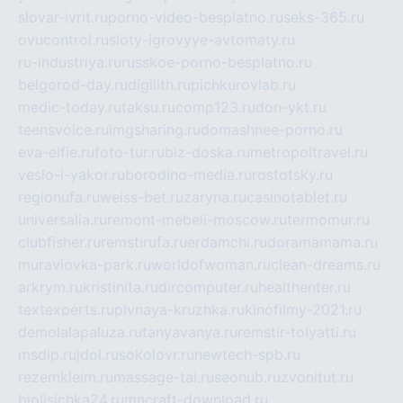
slovar-ivrit.ru
porno-video-besplatno.ru
seks-365.ru
ovucontrol.ru
sloty-igrovyye-avtomaty.ru
ru-industriya.ru
russkoe-porno-besplatno.ru
belgorod-day.ru
digilith.ru
pichkurovlab.ru
medic-today.ru
taksu.ru
comp123.ru
don-ykt.ru
teensvoice.ru
imgsharing.ru
domashnee-porno.ru
eva-elfie.ru
foto-tur.ru
biz-doska.ru
metropoltravel.ru
veslo-i-yakor.ru
borodino-media.ru
rostotsky.ru
regionufa.ru
weiss-bet.ru
zaryna.ru
casinotablet.ru
universalia.ru
remont-mebeli-moscow.ru
termomur.ru
clubfisher.ru
remstirufa.ru
erdamchi.ru
doramamama.ru
muraviovka-park.ru
worldofwoman.ru
clean-dreams.ru
arkrym.ru
kristinita.ru
dircomputer.ru
healthenter.ru
textexperts.ru
pivnaya-kruzhka.ru
kinofilmy-2021.ru
demolalapaluza.ru
tanyavanya.ru
remstir-tolyatti.ru
msdip.ru
jdol.ru
sokolovr.ru
newtech-spb.ru
rezemkleim.ru
massage-tai.ru
seonub.ru
zvonitut.ru
biolisichka24.ru
mncraft-download.ru