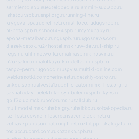
sarmiento.spb.su
extelopedia.ru
lammin-suo.spb.ru
iskatour.spb.ru
snpi.org.ru
running-line.ru
krygeva-spa.ru
chel.net.ru
rust-loco.ru
dugshop.ru
hl-beta.spb.ru
school494.spb.ru
mymubaby.ru
epoha-metalband.ru
ngr.spb.ru
rusgosnews.com
dieselvostok.ru
24hostel.msk.ru
w-dev.ru
f-ship.ru
regsmi.ru
filmnetwork.ru
malinasp.ru
kinosvin.ru
h2o-salon.ru
malutkayork.ru
deltaprim.spb.ru
tango-perm.ru
gooddir.ru
sgv.su
multiki-online.com
webkrasotki.com
cherinvest.ru
detskiy-ostrov.ru
ankou.spb.ru
alvesta1.ru
pdf-creator.ru
nix-files.org.ru
sakhatoday.ru
elektrikersymboler.ru
sputnikyes.ru
golf2club.msk.ru
aeforums.ru
zallclub.ru
multimodal.msk.ru
habaigry.ru
haikko.ru
sobakopedia.ru
isz-fest.ru
ewnc.info
screensaver-clock.net.ru
volnav.spb.ru
comnat.ru
npf.net.ru
7bit.pp.ru
kalugatur.ru
tesiaes.ru
card.com.ru
kazanka.spb.ru