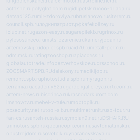
kingbolenskaner.ru
alex-motor.ru
astroline.net.ru
act1.spb.ru
polyglot.com.ru
gidlipetsk.ru
ooo-driada.ru
detsad125.ru
mir-zdoroviya.ru
bruslanovo.ru
siterem.ru
council.spb.ru
лодкипатриот.рф
kafekolizey.ru
iclub.net.ru
gazon-easy.ru
sugarepilekb.ru
grinox.ru
pylesostineco.ru
msts-ozarenie.ru
kameryjooan.ru
artemovskij.ru
dopler.spb.ru
aid70.ru
metall-perm.ru
ndm.msk.ru
ratingzooshop.ru
apiaccess.ru
globalautotrade.info
bezverhovskoe.ru
drsschool.ru
ZOOSMART.SPB.RU
dalakony.ru
medikijob.ru
remontt.spb.ru
photostudia.spb.ru
myragon.ru
terramia.ru
academy62.ru
gardengallereya.ru
rti.com.ru
artem-news.ru
biserinca.ru
krasnodarkurort.com
imshowtv.ru
mebel-v-tule.ru
mobtopik.ru
pcsecurity.net.ru
tool-sib.ru
multimetrunit.ru
sp-tour.ru
fan-cs.ru
santeh-russia.ru
symbian9.net.ru
DSHAIR.RU
tmmotors.spb.ru
xjocuricopii.com
musavtomat.msk.ru
obustrojdom.ru
sovetcik.ru
ybaranovskaya.ru