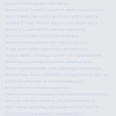
raytor-d.ru
atillagunn.ru
3d-file.ru
1xbeticricetc1xbetti5.ru
uafoot-statti.ru
e-abis1c.ru
store-brawl-stars.ru
kts-services.ru
dark-sand.ru
sindika-01.ru
sp-life.ru
x-legion.ru
sib-archives.ru
e-abis-1-c.ru
sindika01.ru
venda-festival.ru
store-brawlstars.ru
dooraleksandria.ru
antenna-highly.ru
mine-lab-msk.ru
1-mus.ru
3-sex-porn.ru
ban-damn.ru
purse-factory.ru
viagra-tablet.ru
fasbags.ru
adler-jun.ru
bandamn.ru
fincontech.ru
3sexporn.ru
1mus.ru
darksand.ru
rebus-toys.ru
minelab-msk.ru
alabuga-cityhotel.ru
medsprawo-4-ka.ru
2864420.ru
blagodarenie-spb.ru
zajmy24.ru
tovudyi-4-kuhnyanazakaz.ru
brazzerscom.ru
medsprawo4ka.ru
xehyroo5kuhnyanazakaz.ru
fabrikayfabrikaefabrika.ru
vskrytie-zamkov-moskva-113.ru
biletnadom.ru
zed-online.ru
pimchax.ru
brazzers-hd.ru
z-host.ru
kitubeu2kuhnyanazakaz.ru
naperekate.ru