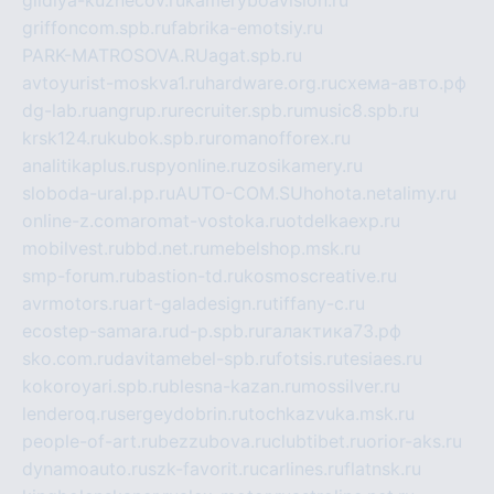
gildiya-kuznecov.ru
kameryboavision.ru
griffoncom.spb.ru
fabrika-emotsiy.ru
PARK-MATROSOVA.RU
agat.spb.ru
avtoyurist-moskva1.ru
hardware.org.ru
схема-авто.рф
dg-lab.ru
angrup.ru
recruiter.spb.ru
music8.spb.ru
krsk124.ru
kubok.spb.ru
romanofforex.ru
analitikaplus.ru
spyonline.ru
zosikamery.ru
sloboda-ural.pp.ru
AUTO-COM.SU
hohota.net
alimy.ru
online-z.com
aromat-vostoka.ru
otdelkaexp.ru
mobilvest.ru
bbd.net.ru
mebelshop.msk.ru
smp-forum.ru
bastion-td.ru
kosmoscreative.ru
avrmotors.ru
art-galadesign.ru
tiffany-c.ru
ecostep-samara.ru
d-p.spb.ru
галактика73.рф
sko.com.ru
davitamebel-spb.ru
fotsis.ru
tesiaes.ru
kokoroyari.spb.ru
blesna-kazan.ru
mossilver.ru
lenderoq.ru
sergeydobrin.ru
tochkazvuka.msk.ru
people-of-art.ru
bezzubova.ru
clubtibet.ru
orior-aks.ru
dynamoauto.ru
szk-favorit.ru
carlines.ru
flatnsk.ru