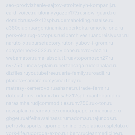
seo-prodvizhenie-sajtov-stroitelnyh-kompanij.ru
card-voice.ru
rulonnyygazon177.ru
snow-guard.ru
domizbrusa-9x12spb.ru
demaholding.ru
aalse.ru
a380club.ru
argentinamia.ru
perkoka.ru
movie-one.ru
perk-oka.ru
g-octopus.ru
sibarchives.ru
andreislyusar.ru
naruto-x.ru
pursefactory.ru
tor-lyubov-i-grom.ru
spayderhed-2022.ru
movieone.ru
evro-dez.ru
webamator.ru
ma-absolut1.ru
avtopomosch27.ru
nv-750.ru
news-plain.ru
nertansaga.ru
delanalad.ru
dizfiles.ru
youtubefree.ru
aria-family.ru
roadli.ru
planeta-samara.ru
mysmartbuy.ru
matrasy-kemerovo.ru
ashanet.ru
trade-farm.ru
dotcustoms.ru
domizbrusa9x12spb.ru
autodamp.ru
narasimha.ru
djcommodities.ru
nv750.ru
x-ton.ru
newsplain.ru
cardvoice.ru
modopaper.ru
manunae.ru
gbget.ru
alfeihavsalnassr.ru
madoma.ru
tajuncos.ru
petrovkasports.ru
porno-online-besplatno.ru
splclub.ru
york-life.ru
doroga-expo.ru
ribery.ru
cleanmedicine.ru