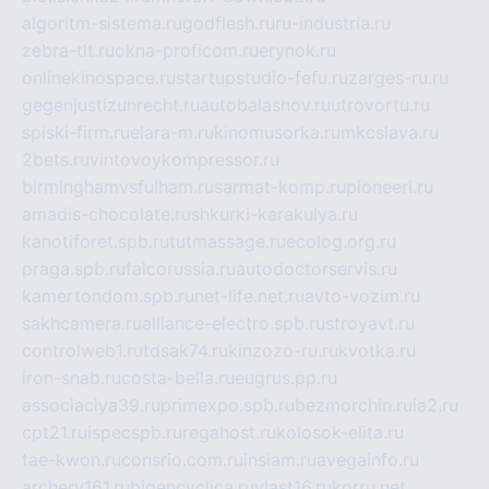
algoritm-sistema.ru
godflesh.ru
ru-industria.ru
zebra-tlt.ru
okna-proficom.ru
erynok.ru
onlinekinospace.ru
startupstudio-fefu.ru
zarges-ru.ru
gegenjustizunrecht.ru
autobalashov.ru
utrovortu.ru
spiski-firm.ru
elara-m.ru
kinomusorka.ru
mkcslava.ru
2bets.ru
vintovoykompressor.ru
birminghamvsfulham.ru
sarmat-komp.ru
pioneeri.ru
amadis-chocolate.ru
shkurki-karakulya.ru
kanotiforet.spb.ru
tutmassage.ru
ecolog.org.ru
praga.spb.ru
falcorussia.ru
autodoctorservis.ru
kamertondom.spb.ru
net-life.net.ru
avto-vozim.ru
sakhcamera.ru
alliance-electro.spb.ru
stroyavt.ru
controlweb1.ru
tdsak74.ru
kinzozo-ru.ru
kvotka.ru
iron-snab.ru
costa-bella.ru
eugrus.pp.ru
associaciya39.ru
primexpo.spb.ru
bezmorchin.ru
ia2.ru
cpt21.ru
ispecspb.ru
regahost.ru
kolosok-elita.ru
tae-kwon.ru
consrio.com.ru
insiam.ru
avegainfo.ru
archery161.ru
bigencyclica.ru
vlast16.ru
korru.net