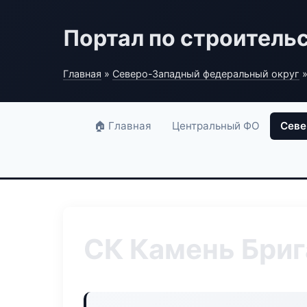
Портал по строитель
Главная
»
Северо-Западный федеральный округ
»
🏠 Главная
Центральный ФО
Севе
СК Камень Бри