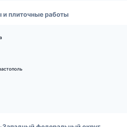
 и плиточные работы
а
вастополь
о-Западный федеральный округ