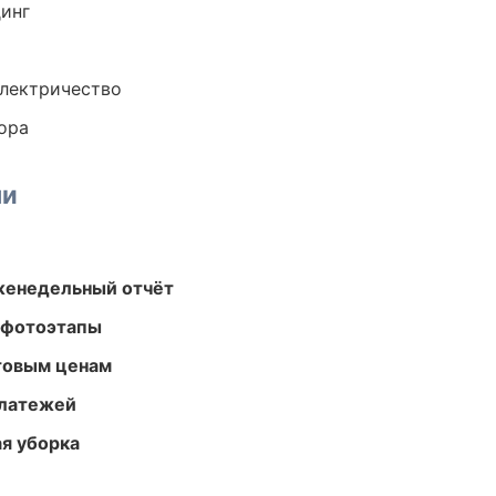
динг
электричество
ора
ми
женедельный отчёт
 фотоэтапы
птовым ценам
платежей
ая уборка