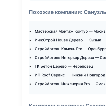
Похожие компании: Санузлы
Мастерская Монтаж Контур — Москв
ИнжСтрой House Дерево — Кызыл
СтройАртель Камень Pro — Оренбург
СтройАртель Интерьер Дерево — Се
ГК Бетон Дерево — Череповец
ИП Roof Сервис — Нижний Новгород
СтройАртель Инженерия Pro — Омск
Компании в регионе: Север