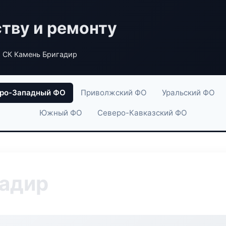
ству и ремонту
 СК Камень Бригадир
ро-Западный ФО
Приволжский ФО
Уральский ФО
Южный ФО
Северо-Кавказский ФО
гадир