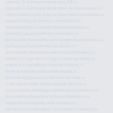
xehyroo-5-kuhnyanazakaz.ru
cs-68.ru
guzywia-4-kuhnyanazakaz.ru
mir-tk.ru
vlknrussia.ru
cs68.ru
vladivostok-map.ru
video-seks.ru
bankaribi.ru
raszar.ru
vskrytie-zamkov-moskva113.ru
lipetsktelecom.ru
tovudyi4kuhnyanazakaz.ru
seksuzb.ru
guzywia4kuhnyanazakaz.ru
fabrikaofabrikaokuhny.ru
kuhnyaekuhnyaafabrika.ru
kuhnyaykuhnyayfabrika.ru
e-abis1c.ru
store-brawl-stars.ru
kts-services.ru
dark-sand.ru
sindika-01.ru
sp-life.ru
x-legion.ru
sib-archives.ru
e-abis-1-c.ru
sindika01.ru
venda-festival.ru
store-brawlstars.ru
dooraleksandria.ru
antenna-highly.ru
mine-lab-msk.ru
1-mus.ru
3-sex-porn.ru
ban-damn.ru
purse-factory.ru
viagra-tablet.ru
fasbags.ru
adler-jun.ru
bandamn.ru
fincontech.ru
3sexporn.ru
1mus.ru
darksand.ru
rebus-toys.ru
minelab-msk.ru
rtdco.ru
seo-prodvizhenie-sajtov-stroitelnyh-kompanij.ru