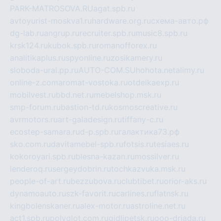
PARK-MATROSOVA.RU
agat.spb.ru
avtoyurist-moskva1.ru
hardware.org.ru
схема-авто.рф
dg-lab.ru
angrup.ru
recruiter.spb.ru
music8.spb.ru
krsk124.ru
kubok.spb.ru
romanofforex.ru
analitikaplus.ru
spyonline.ru
zosikamery.ru
sloboda-ural.pp.ru
AUTO-COM.SU
hohota.net
alimy.ru
online-z.com
aromat-vostoka.ru
otdelkaexp.ru
mobilvest.ru
bbd.net.ru
mebelshop.msk.ru
smp-forum.ru
bastion-td.ru
kosmoscreative.ru
avrmotors.ru
art-galadesign.ru
tiffany-c.ru
ecostep-samara.ru
d-p.spb.ru
галактика73.рф
sko.com.ru
davitamebel-spb.ru
fotsis.ru
tesiaes.ru
kokoroyari.spb.ru
blesna-kazan.ru
mossilver.ru
lenderoq.ru
sergeydobrin.ru
tochkazvuka.msk.ru
people-of-art.ru
bezzubova.ru
clubtibet.ru
orior-aks.ru
dynamoauto.ru
szk-favorit.ru
carlines.ru
flatnsk.ru
kingbolenskaner.ru
alex-motor.ru
astroline.net.ru
act1.spb.ru
polyglot.com.ru
gidlipetsk.ru
ooo-driada.ru