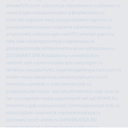
detsad125.ru
mir-zdoroviya.ru
bruslanovo.ru
siterem.ru
council.spb.ru
лодкипатриот.рф
kafekolizey.ru
iclub.net.ru
gazon-easy.ru
sugarepilekb.ru
grinox.ru
pylesostineco.ru
msts-ozarenie.ru
kameryjooan.ru
artemovskij.ru
dopler.spb.ru
aid70.ru
metall-perm.ru
ndm.msk.ru
ratingzooshop.ru
apiaccess.ru
globalautotrade.info
bezverhovskoe.ru
drsschool.ru
ZOOSMART.SPB.RU
dalakony.ru
medikijob.ru
remontt.spb.ru
photostudia.spb.ru
myragon.ru
terramia.ru
academy62.ru
gardengallereya.ru
rti.com.ru
artem-news.ru
biserinca.ru
krasnodarkurort.com
imshowtv.ru
mebel-v-tule.ru
mobtopik.ru
pcsecurity.net.ru
tool-sib.ru
multimetrunit.ru
sp-tour.ru
fan-cs.ru
santeh-russia.ru
symbian9.net.ru
DSHAIR.RU
tmmotors.spb.ru
xjocuricopii.com
musavtomat.msk.ru
obustrojdom.ru
sovetcik.ru
ybaranovskaya.ru
ppknews.ru
cult-alshei.ru
JAPANRUSSIA.RU
proekciyamebel.ru
imper-finans.ru
rim.org.ru