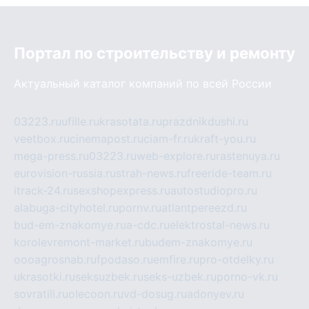
Портал по строительству и ремонту
Актуальный каталог компаний по всей России
03223.ru
ufille.ru
krasotata.ru
prazdnikdushi.ru
veetbox.ru
cinemapost.ru
ciam-fr.ru
kraft-you.ru
mega-press.ru
03223.ru
web-explore.ru
rastenuya.ru
eurovision-russia.ru
strah-news.ru
freeride-team.ru
itrack-24.ru
sexshopexpress.ru
autostudiopro.ru
alabuga-cityhotel.ru
pornv.ru
atlantpereezd.ru
bud-em-znakomye.ru
a-cdc.ru
elektrostal-news.ru
korolevremont-market.ru
budem-znakomye.ru
oooagrosnab.ru
fpodaso.ru
emfire.ru
pro-otdelky.ru
ukrasotki.ru
seksuzbek.ru
seks-uzbek.ru
porno-vk.ru
sovratili.ru
olecoon.ru
vd-dosug.ru
adonyev.ru