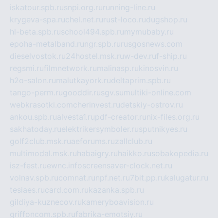
iskatour.spb.ru
snpi.org.ru
running-line.ru
krygeva-spa.ru
chel.net.ru
rust-loco.ru
dugshop.ru
hl-beta.spb.ru
school494.spb.ru
mymubaby.ru
epoha-metalband.ru
ngr.spb.ru
rusgosnews.com
dieselvostok.ru
24hostel.msk.ru
w-dev.ru
f-ship.ru
regsmi.ru
filmnetwork.ru
malinasp.ru
kinosvin.ru
h2o-salon.ru
malutkayork.ru
deltaprim.spb.ru
tango-perm.ru
gooddir.ru
sgv.su
multiki-online.com
webkrasotki.com
cherinvest.ru
detskiy-ostrov.ru
ankou.spb.ru
alvesta1.ru
pdf-creator.ru
nix-files.org.ru
sakhatoday.ru
elektrikersymboler.ru
sputnikyes.ru
golf2club.msk.ru
aeforums.ru
zallclub.ru
multimodal.msk.ru
habaigry.ru
haikko.ru
sobakopedia.ru
isz-fest.ru
ewnc.info
screensaver-clock.net.ru
volnav.spb.ru
comnat.ru
npf.net.ru
7bit.pp.ru
kalugatur.ru
tesiaes.ru
card.com.ru
kazanka.spb.ru
gildiya-kuznecov.ru
kameryboavision.ru
griffoncom.spb.ru
fabrika-emotsiy.ru