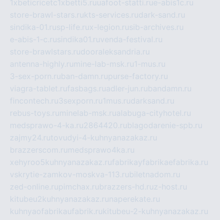
1xbeticricetc1xbetti5.ru
uafoot-statti.ru
e-abis1c.ru
store-brawl-stars.ru
kts-services.ru
dark-sand.ru
sindika-01.ru
sp-life.ru
x-legion.ru
sib-archives.ru
e-abis-1-c.ru
sindika01.ru
venda-festival.ru
store-brawlstars.ru
dooraleksandria.ru
antenna-highly.ru
mine-lab-msk.ru
1-mus.ru
3-sex-porn.ru
ban-damn.ru
purse-factory.ru
viagra-tablet.ru
fasbags.ru
adler-jun.ru
bandamn.ru
fincontech.ru
3sexporn.ru
1mus.ru
darksand.ru
rebus-toys.ru
minelab-msk.ru
alabuga-cityhotel.ru
medsprawo-4-ka.ru
2864420.ru
blagodarenie-spb.ru
zajmy24.ru
tovudyi-4-kuhnyanazakaz.ru
brazzerscom.ru
medsprawo4ka.ru
xehyroo5kuhnyanazakaz.ru
fabrikayfabrikaefabrika.ru
vskrytie-zamkov-moskva-113.ru
biletnadom.ru
zed-online.ru
pimchax.ru
brazzers-hd.ru
z-host.ru
kitubeu2kuhnyanazakaz.ru
naperekate.ru
kuhnyaofabrikaufabrik.ru
kitubeu-2-kuhnyanazakaz.ru