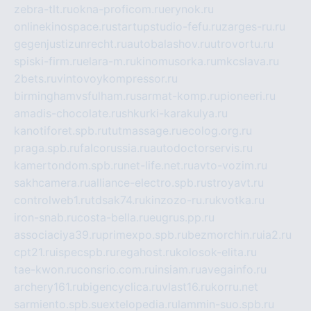
zebra-tlt.ru
okna-proficom.ru
erynok.ru
onlinekinospace.ru
startupstudio-fefu.ru
zarges-ru.ru
gegenjustizunrecht.ru
autobalashov.ru
utrovortu.ru
spiski-firm.ru
elara-m.ru
kinomusorka.ru
mkcslava.ru
2bets.ru
vintovoykompressor.ru
birminghamvsfulham.ru
sarmat-komp.ru
pioneeri.ru
amadis-chocolate.ru
shkurki-karakulya.ru
kanotiforet.spb.ru
tutmassage.ru
ecolog.org.ru
praga.spb.ru
falcorussia.ru
autodoctorservis.ru
kamertondom.spb.ru
net-life.net.ru
avto-vozim.ru
sakhcamera.ru
alliance-electro.spb.ru
stroyavt.ru
controlweb1.ru
tdsak74.ru
kinzozo-ru.ru
kvotka.ru
iron-snab.ru
costa-bella.ru
eugrus.pp.ru
associaciya39.ru
primexpo.spb.ru
bezmorchin.ru
ia2.ru
cpt21.ru
ispecspb.ru
regahost.ru
kolosok-elita.ru
tae-kwon.ru
consrio.com.ru
insiam.ru
avegainfo.ru
archery161.ru
bigencyclica.ru
vlast16.ru
korru.net
sarmiento.spb.su
extelopedia.ru
lammin-suo.spb.ru