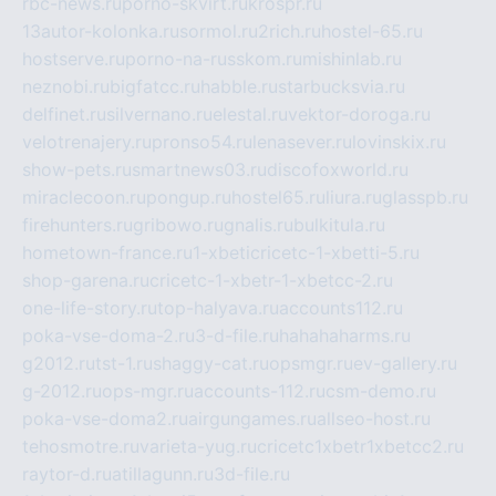
rbc-news.ru
porno-skvirt.ru
krospr.ru
13autor-kolonka.ru
sormol.ru
2rich.ru
hostel-65.ru
hostserve.ru
porno-na-russkom.ru
mishinlab.ru
neznobi.ru
bigfatcc.ru
habble.ru
starbucksvia.ru
delfinet.ru
silvernano.ru
elestal.ru
vektor-doroga.ru
velotrenajery.ru
pronso54.ru
lenasever.ru
lovinskix.ru
show-pets.ru
smartnews03.ru
discofoxworld.ru
miraclecoon.ru
pongup.ru
hostel65.ru
liura.ru
glasspb.ru
firehunters.ru
gribowo.ru
gnalis.ru
bulkitula.ru
hometown-france.ru
1-xbeticricetc-1-xbetti-5.ru
shop-garena.ru
cricetc-1-xbetr-1-xbetcc-2.ru
one-life-story.ru
top-halyava.ru
accounts112.ru
poka-vse-doma-2.ru
3-d-file.ru
hahahaharms.ru
g2012.ru
tst-1.ru
shaggy-cat.ru
opsmgr.ru
ev-gallery.ru
g-2012.ru
ops-mgr.ru
accounts-112.ru
csm-demo.ru
poka-vse-doma2.ru
airgungames.ru
allseo-host.ru
tehosmotre.ru
varieta-yug.ru
cricetc1xbetr1xbetcc2.ru
raytor-d.ru
atillagunn.ru
3d-file.ru