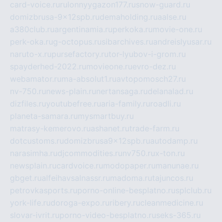
card-voice.ru
rulonnyygazon177.ru
snow-guard.ru
domizbrusa-9x12spb.ru
demaholding.ru
aalse.ru
a380club.ru
argentinamia.ru
perkoka.ru
movie-one.ru
perk-oka.ru
g-octopus.ru
sibarchives.ru
andreislyusar.ru
naruto-x.ru
pursefactory.ru
tor-lyubov-i-grom.ru
spayderhed-2022.ru
movieone.ru
evro-dez.ru
webamator.ru
ma-absolut1.ru
avtopomosch27.ru
nv-750.ru
news-plain.ru
nertansaga.ru
delanalad.ru
dizfiles.ru
youtubefree.ru
aria-family.ru
roadli.ru
planeta-samara.ru
mysmartbuy.ru
matrasy-kemerovo.ru
ashanet.ru
trade-farm.ru
dotcustoms.ru
domizbrusa9x12spb.ru
autodamp.ru
narasimha.ru
djcommodities.ru
nv750.ru
x-ton.ru
newsplain.ru
cardvoice.ru
modopaper.ru
manunae.ru
gbget.ru
alfeihavsalnassr.ru
madoma.ru
tajuncos.ru
petrovkasports.ru
porno-online-besplatno.ru
splclub.ru
york-life.ru
doroga-expo.ru
ribery.ru
cleanmedicine.ru
slovar-ivrit.ru
porno-video-besplatno.ru
seks-365.ru