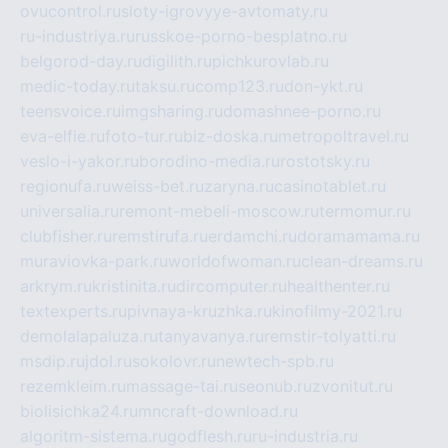
ovucontrol.ru
sloty-igrovyye-avtomaty.ru
ru-industriya.ru
russkoe-porno-besplatno.ru
belgorod-day.ru
digilith.ru
pichkurovlab.ru
medic-today.ru
taksu.ru
comp123.ru
don-ykt.ru
teensvoice.ru
imgsharing.ru
domashnee-porno.ru
eva-elfie.ru
foto-tur.ru
biz-doska.ru
metropoltravel.ru
veslo-i-yakor.ru
borodino-media.ru
rostotsky.ru
regionufa.ru
weiss-bet.ru
zaryna.ru
casinotablet.ru
universalia.ru
remont-mebeli-moscow.ru
termomur.ru
clubfisher.ru
remstirufa.ru
erdamchi.ru
doramamama.ru
muraviovka-park.ru
worldofwoman.ru
clean-dreams.ru
arkrym.ru
kristinita.ru
dircomputer.ru
healthenter.ru
textexperts.ru
pivnaya-kruzhka.ru
kinofilmy-2021.ru
demolalapaluza.ru
tanyavanya.ru
remstir-tolyatti.ru
msdip.ru
jdol.ru
sokolovr.ru
newtech-spb.ru
rezemkleim.ru
massage-tai.ru
seonub.ru
zvonitut.ru
biolisichka24.ru
mncraft-download.ru
algoritm-sistema.ru
godflesh.ru
ru-industria.ru