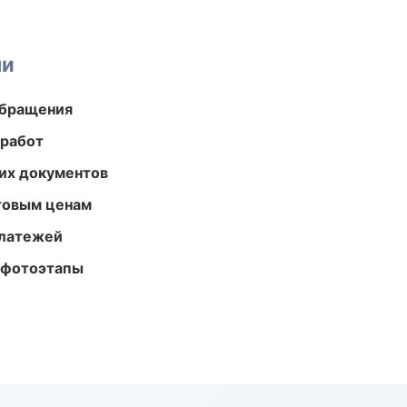
ми
обращения
 работ
их документов
птовым ценам
платежей
 фотоэтапы