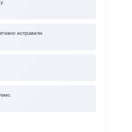
у.
ативно исправили.
уемо.