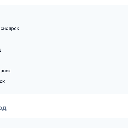
асноярск
д
манск
ск
од