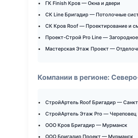
ГК Finish Кров — Окна и двери
СК Line Бригадир — Потолочные сис
СК Кров Roof — Проектирование и с
Проект-Строй Pro Line — Загородно
Мастерская Этаж Проект — Отделоч
Компании в регионе: Север
СтройАртель Roof Бригадир — Санк
СтройАртель Этаж Pro — Череповец
ООО Кров Бригадир — Мурманск
ООО Бригадир Проект — Мурманск