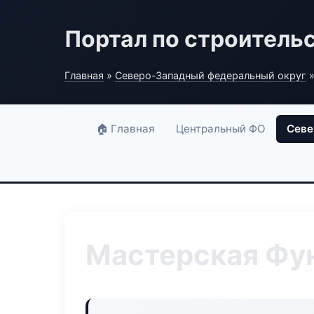
Портал по строитель
Главная
»
Северо-Западный федеральный округ
»
🏠 Главная
Центральный ФО
Севе
Мастерская Фу