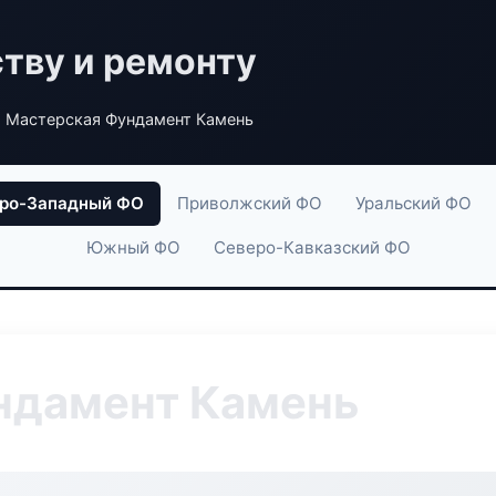
ству и ремонту
 Мастерская Фундамент Камень
ро-Западный ФО
Приволжский ФО
Уральский ФО
Южный ФО
Северо-Кавказский ФО
ндамент Камень