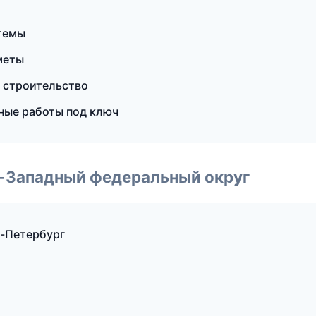
темы
меты
е строительство
ные работы под ключ
о-Западный федеральный округ
т-Петербург