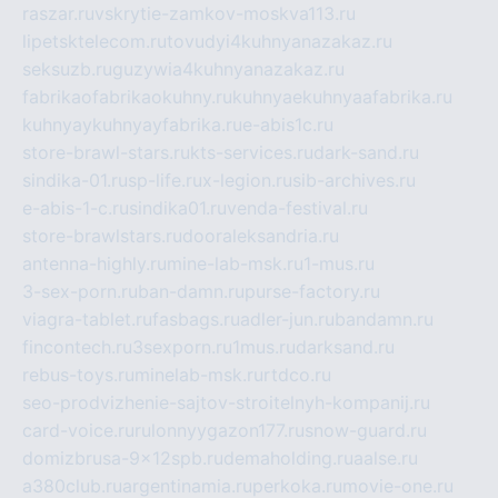
raszar.ru
vskrytie-zamkov-moskva113.ru
lipetsktelecom.ru
tovudyi4kuhnyanazakaz.ru
seksuzb.ru
guzywia4kuhnyanazakaz.ru
fabrikaofabrikaokuhny.ru
kuhnyaekuhnyaafabrika.ru
kuhnyaykuhnyayfabrika.ru
e-abis1c.ru
store-brawl-stars.ru
kts-services.ru
dark-sand.ru
sindika-01.ru
sp-life.ru
x-legion.ru
sib-archives.ru
e-abis-1-c.ru
sindika01.ru
venda-festival.ru
store-brawlstars.ru
dooraleksandria.ru
antenna-highly.ru
mine-lab-msk.ru
1-mus.ru
3-sex-porn.ru
ban-damn.ru
purse-factory.ru
viagra-tablet.ru
fasbags.ru
adler-jun.ru
bandamn.ru
fincontech.ru
3sexporn.ru
1mus.ru
darksand.ru
rebus-toys.ru
minelab-msk.ru
rtdco.ru
seo-prodvizhenie-sajtov-stroitelnyh-kompanij.ru
card-voice.ru
rulonnyygazon177.ru
snow-guard.ru
domizbrusa-9x12spb.ru
demaholding.ru
aalse.ru
a380club.ru
argentinamia.ru
perkoka.ru
movie-one.ru