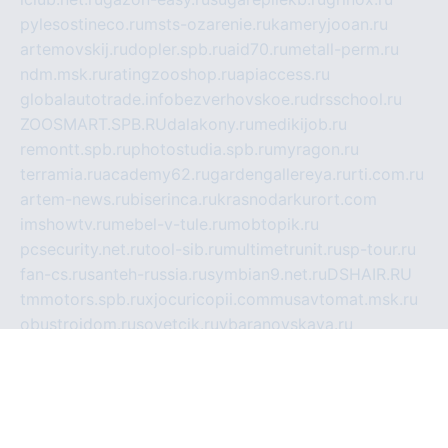
pylesostineco.ru
msts-ozarenie.ru
kameryjooan.ru
artemovskij.ru
dopler.spb.ru
aid70.ru
metall-perm.ru
ndm.msk.ru
ratingzooshop.ru
apiaccess.ru
globalautotrade.info
bezverhovskoe.ru
drsschool.ru
ZOOSMART.SPB.RU
dalakony.ru
medikijob.ru
remontt.spb.ru
photostudia.spb.ru
myragon.ru
terramia.ru
academy62.ru
gardengallereya.ru
rti.com.ru
artem-news.ru
biserinca.ru
krasnodarkurort.com
imshowtv.ru
mebel-v-tule.ru
mobtopik.ru
pcsecurity.net.ru
tool-sib.ru
multimetrunit.ru
sp-tour.ru
fan-cs.ru
santeh-russia.ru
symbian9.net.ru
DSHAIR.RU
tmmotors.spb.ru
xjocuricopii.com
musavtomat.msk.ru
obustrojdom.ru
sovetcik.ru
ybaranovskaya.ru
ppknews.ru
cult-alshei.ru
JAPANRUSSIA.RU
proekciyamebel.ru
imper-finans.ru
rim.org.ru
glamourai.ru
brassminus.ru
zabor-pro.ru
ftn.pp.ru
dorogoe58.ru
laimengpacker.ru
kuzova-zapchasti.ru