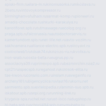
spiski-firm.ru
elara-m.ru
kinomusorka.ru
mkcslava.ru
2bets.ru
vintovoykompressor.ru
birminghamvsfulham.ru
sarmat-komp.ru
pioneeri.ru
amadis-chocolate.ru
shkurki-karakulya.ru
kanotiforet.spb.ru
tutmassage.ru
ecolog.org.ru
praga.spb.ru
falcorussia.ru
autodoctorservis.ru
kamertondom.spb.ru
net-life.net.ru
avto-vozim.ru
sakhcamera.ru
alliance-electro.spb.ru
stroyavt.ru
controlweb1.ru
tdsak74.ru
kinzozo-ru.ru
kvotka.ru
iron-snab.ru
costa-bella.ru
eugrus.pp.ru
associaciya39.ru
primexpo.spb.ru
bezmorchin.ru
ia2.ru
cpt21.ru
ispecspb.ru
regahost.ru
kolosok-elita.ru
tae-kwon.ru
consrio.com.ru
insiam.ru
avegainfo.ru
archery161.ru
bigencyclica.ru
vlast16.ru
korru.net
sarmiento.spb.su
extelopedia.ru
lammin-suo.spb.ru
iskatour.spb.ru
snpi.org.ru
running-line.ru
krygeva-spa.ru
chel.net.ru
rust-loco.ru
dugshop.ru
hl-beta.spb.ru
school494.spb.ru
mymubaby.ru