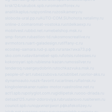
krsk124.ru
kubok.spb.ru
romanofforex.ru
analitikaplus.ru
spyonline.ru
zosikamery.ru
sloboda-ural.pp.ru
AUTO-COM.SU
hohota.net
alimy.ru
online-z.com
aromat-vostoka.ru
otdelkaexp.ru
mobilvest.ru
bbd.net.ru
mebelshop.msk.ru
smp-forum.ru
bastion-td.ru
kosmoscreative.ru
avrmotors.ru
art-galadesign.ru
tiffany-c.ru
ecostep-samara.ru
d-p.spb.ru
галактика73.рф
sko.com.ru
davitamebel-spb.ru
fotsis.ru
tesiaes.ru
kokoroyari.spb.ru
blesna-kazan.ru
mossilver.ru
lenderoq.ru
sergeydobrin.ru
tochkazvuka.msk.ru
people-of-art.ru
bezzubova.ru
clubtibet.ru
orior-aks.ru
dynamoauto.ru
szk-favorit.ru
carlines.ru
flatnsk.ru
kingbolenskaner.ru
alex-motor.ru
astroline.net.ru
act1.spb.ru
polyglot.com.ru
gidlipetsk.ru
ooo-driada.ru
detsad125.ru
mir-zdoroviya.ru
bruslanovo.ru
siterem.ru
council.spb.ru
лодкипатриот.рф
kafekolizey.ru
iclub.net.ru
gazon-easy.ru
sugarepilekb.ru
grinox.ru