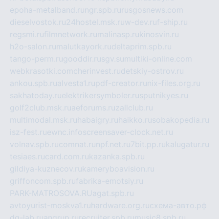
epoha-metalband.ru
ngr.spb.ru
rusgosnews.com
dieselvostok.ru
24hostel.msk.ru
w-dev.ru
f-ship.ru
regsmi.ru
filmnetwork.ru
malinasp.ru
kinosvin.ru
h2o-salon.ru
malutkayork.ru
deltaprim.spb.ru
tango-perm.ru
gooddir.ru
sgv.su
multiki-online.com
webkrasotki.com
cherinvest.ru
detskiy-ostrov.ru
ankou.spb.ru
alvesta1.ru
pdf-creator.ru
nix-files.org.ru
sakhatoday.ru
elektrikersymboler.ru
sputnikyes.ru
golf2club.msk.ru
aeforums.ru
zallclub.ru
multimodal.msk.ru
habaigry.ru
haikko.ru
sobakopedia.ru
isz-fest.ru
ewnc.info
screensaver-clock.net.ru
volnav.spb.ru
comnat.ru
npf.net.ru
7bit.pp.ru
kalugatur.ru
tesiaes.ru
card.com.ru
kazanka.spb.ru
gildiya-kuznecov.ru
kameryboavision.ru
griffoncom.spb.ru
fabrika-emotsiy.ru
PARK-MATROSOVA.RU
agat.spb.ru
avtoyurist-moskva1.ru
hardware.org.ru
схема-авто.рф
dg-lab.ru
angrup.ru
recruiter.spb.ru
music8.spb.ru