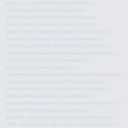
e-abis-1-c.ru
sindika01.ru
venda-festival.ru
store-brawlstars.ru
dooraleksandria.ru
antenna-highly.ru
mine-lab-msk.ru
1-mus.ru
3-sex-porn.ru
ban-damn.ru
purse-factory.ru
viagra-tablet.ru
fasbags.ru
adler-jun.ru
bandamn.ru
fincontech.ru
3sexporn.ru
1mus.ru
darksand.ru
rebus-toys.ru
minelab-msk.ru
alabuga-cityhotel.ru
medsprawo-4-ka.ru
2864420.ru
blagodarenie-spb.ru
zajmy24.ru
tovudyi-4-kuhnyanazakaz.ru
brazzerscom.ru
medsprawo4ka.ru
xehyroo5kuhnyanazakaz.ru
fabrikayfabrikaefabrika.ru
vskrytie-zamkov-moskva-113.ru
biletnadom.ru
zed-online.ru
pimchax.ru
brazzers-hd.ru
z-host.ru
kitubeu2kuhnyanazakaz.ru
naperekate.ru
kuhnyaofabrikaufabrik.ru
kitubeu-2-kuhnyanazakaz.ru
xehyroo-5-kuhnyanazakaz.ru
cs-68.ru
guzywia-4-kuhnyanazakaz.ru
mir-tk.ru
vlknrussia.ru
cs68.ru
vladivostok-map.ru
video-seks.ru
bankaribi.ru