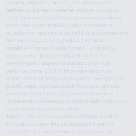
neznobi.ru
bigfatcc.ru
habble.ru
starbucksvia.ru
delfinet.ru
silvernano.ru
elestal.ru
vektor-doroga.ru
velotrenajery.ru
pronso54.ru
lenasever.ru
lovinskix.ru
show-pets.ru
smartnews03.ru
discofoxworld.ru
miraclecoon.ru
pongup.ru
hostel65.ru
liura.ru
glasspb.ru
firehunters.ru
gribowo.ru
gnalis.ru
bulkitula.ru
hometown-france.ru
1-xbeticricetc-1-xbetti-5.ru
shop-garena.ru
cricetc-1-xbetr-1-xbetcc-2.ru
one-life-story.ru
top-halyava.ru
accounts112.ru
poka-vse-doma-2.ru
3-d-file.ru
hahahaharms.ru
g2012.ru
tst-1.ru
shaggy-cat.ru
opsmgr.ru
ev-gallery.ru
g-2012.ru
ops-mgr.ru
accounts-112.ru
csm-demo.ru
poka-vse-doma2.ru
airgungames.ru
allseo-host.ru
tehosmotre.ru
varieta-yug.ru
cricetc1xbetr1xbetcc2.ru
raytor-d.ru
atillagunn.ru
3d-file.ru
1xbeticricetc1xbetti5.ru
uafoot-statti.ru
e-abis1c.ru
store-brawl-stars.ru
kts-services.ru
dark-sand.ru
sindika-01.ru
sp-life.ru
x-legion.ru
sib-archives.ru