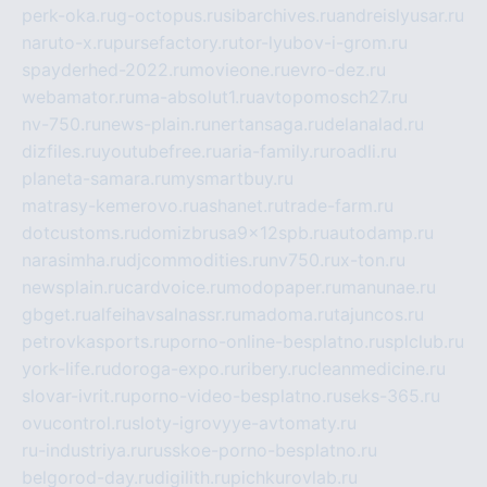
perk-oka.ru
g-octopus.ru
sibarchives.ru
andreislyusar.ru
naruto-x.ru
pursefactory.ru
tor-lyubov-i-grom.ru
spayderhed-2022.ru
movieone.ru
evro-dez.ru
webamator.ru
ma-absolut1.ru
avtopomosch27.ru
nv-750.ru
news-plain.ru
nertansaga.ru
delanalad.ru
dizfiles.ru
youtubefree.ru
aria-family.ru
roadli.ru
planeta-samara.ru
mysmartbuy.ru
matrasy-kemerovo.ru
ashanet.ru
trade-farm.ru
dotcustoms.ru
domizbrusa9x12spb.ru
autodamp.ru
narasimha.ru
djcommodities.ru
nv750.ru
x-ton.ru
newsplain.ru
cardvoice.ru
modopaper.ru
manunae.ru
gbget.ru
alfeihavsalnassr.ru
madoma.ru
tajuncos.ru
petrovkasports.ru
porno-online-besplatno.ru
splclub.ru
york-life.ru
doroga-expo.ru
ribery.ru
cleanmedicine.ru
slovar-ivrit.ru
porno-video-besplatno.ru
seks-365.ru
ovucontrol.ru
sloty-igrovyye-avtomaty.ru
ru-industriya.ru
russkoe-porno-besplatno.ru
belgorod-day.ru
digilith.ru
pichkurovlab.ru