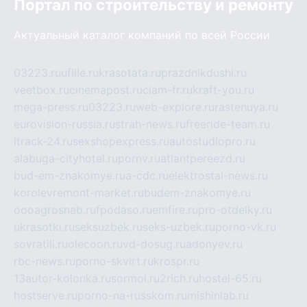
Портал по строительству и ремонту
Актуальный каталог компаний по всей России
03223.ru
ufille.ru
krasotata.ru
prazdnikdushi.ru
veetbox.ru
cinemapost.ru
ciam-fr.ru
kraft-you.ru
mega-press.ru
03223.ru
web-explore.ru
rastenuya.ru
eurovision-russia.ru
strah-news.ru
freeride-team.ru
itrack-24.ru
sexshopexpress.ru
autostudiopro.ru
alabuga-cityhotel.ru
pornv.ru
atlantpereezd.ru
bud-em-znakomye.ru
a-cdc.ru
elektrostal-news.ru
korolevremont-market.ru
budem-znakomye.ru
oooagrosnab.ru
fpodaso.ru
emfire.ru
pro-otdelky.ru
ukrasotki.ru
seksuzbek.ru
seks-uzbek.ru
porno-vk.ru
sovratili.ru
olecoon.ru
vd-dosug.ru
adonyev.ru
rbc-news.ru
porno-skvirt.ru
krospr.ru
13autor-kolonka.ru
sormol.ru
2rich.ru
hostel-65.ru
hostserve.ru
porno-na-russkom.ru
mishinlab.ru