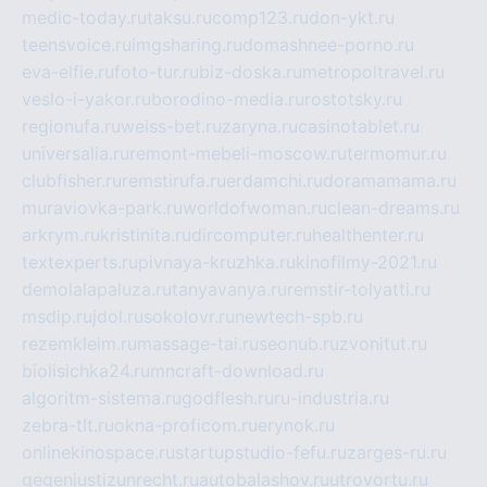
medic-today.ru
taksu.ru
comp123.ru
don-ykt.ru
teensvoice.ru
imgsharing.ru
domashnee-porno.ru
eva-elfie.ru
foto-tur.ru
biz-doska.ru
metropoltravel.ru
veslo-i-yakor.ru
borodino-media.ru
rostotsky.ru
regionufa.ru
weiss-bet.ru
zaryna.ru
casinotablet.ru
universalia.ru
remont-mebeli-moscow.ru
termomur.ru
clubfisher.ru
remstirufa.ru
erdamchi.ru
doramamama.ru
muraviovka-park.ru
worldofwoman.ru
clean-dreams.ru
arkrym.ru
kristinita.ru
dircomputer.ru
healthenter.ru
textexperts.ru
pivnaya-kruzhka.ru
kinofilmy-2021.ru
demolalapaluza.ru
tanyavanya.ru
remstir-tolyatti.ru
msdip.ru
jdol.ru
sokolovr.ru
newtech-spb.ru
rezemkleim.ru
massage-tai.ru
seonub.ru
zvonitut.ru
biolisichka24.ru
mncraft-download.ru
algoritm-sistema.ru
godflesh.ru
ru-industria.ru
zebra-tlt.ru
okna-proficom.ru
erynok.ru
onlinekinospace.ru
startupstudio-fefu.ru
zarges-ru.ru
gegenjustizunrecht.ru
autobalashov.ru
utrovortu.ru