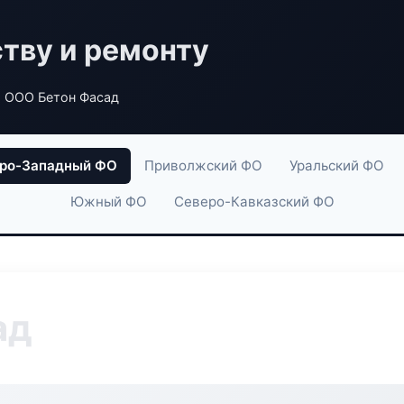
ству и ремонту
 ООО Бетон Фасад
ро-Западный ФО
Приволжский ФО
Уральский ФО
Южный ФО
Северо-Кавказский ФО
ад