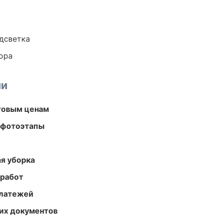
одсветка
ора
ми
птовым ценам
 фотоэтапы
ая уборка
 работ
платежей
их документов