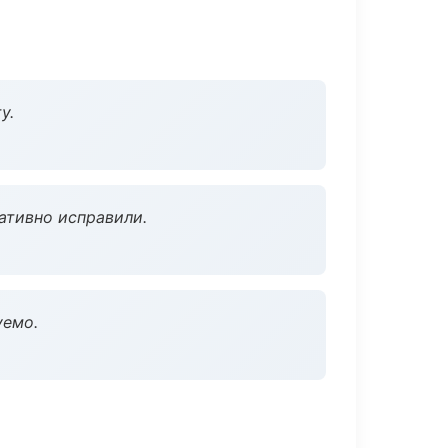
у.
ативно исправили.
уемо.