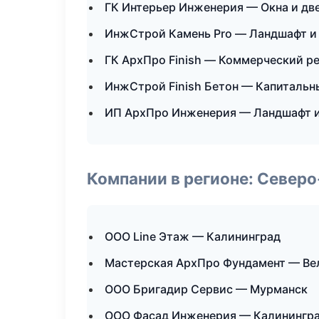
ГК Интерьер Инженерия — Окна и дв
ИнжСтрой Камень Pro — Ландшафт и
ГК АрхПро Finish — Коммерческий р
ИнжСтрой Finish Бетон — Капитальн
ИП АрхПро Инженерия — Ландшафт и
Компании в регионе: Север
ООО Line Этаж — Калининград
Мастерская АрхПро Фундамент — Ве
ООО Бригадир Сервис — Мурманск
ООО Фасад Инженерия — Калинингр