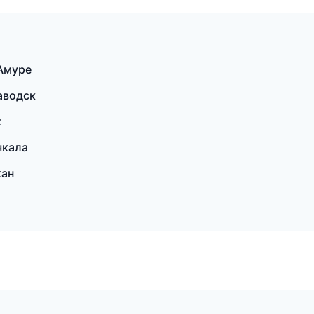
Амуре
аводск
к
чкала
кан