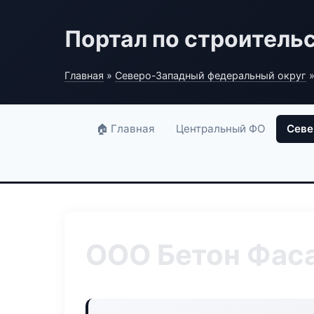
Портал по строитель
Главная
»
Северо-Западный федеральный округ
»
🏠 Главная
Центральный ФО
Севе
ООО Бетон Фас