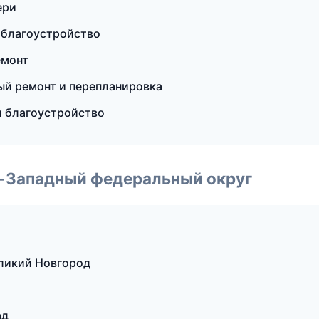
ери
 благоустройство
емонт
ый ремонт и перепланировка
 благоустройство
о-Западный федеральный округ
ликий Новгород
ад