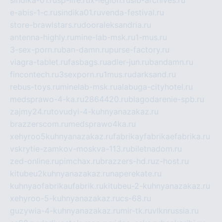
e-abis-1-c.ru
sindika01.ru
venda-festival.ru
store-brawlstars.ru
dooraleksandria.ru
antenna-highly.ru
mine-lab-msk.ru
1-mus.ru
3-sex-porn.ru
ban-damn.ru
purse-factory.ru
viagra-tablet.ru
fasbags.ru
adler-jun.ru
bandamn.ru
fincontech.ru
3sexporn.ru
1mus.ru
darksand.ru
rebus-toys.ru
minelab-msk.ru
alabuga-cityhotel.ru
medsprawo-4-ka.ru
2864420.ru
blagodarenie-spb.ru
zajmy24.ru
tovudyi-4-kuhnyanazakaz.ru
brazzerscom.ru
medsprawo4ka.ru
xehyroo5kuhnyanazakaz.ru
fabrikayfabrikaefabrika.ru
vskrytie-zamkov-moskva-113.ru
biletnadom.ru
zed-online.ru
pimchax.ru
brazzers-hd.ru
z-host.ru
kitubeu2kuhnyanazakaz.ru
naperekate.ru
kuhnyaofabrikaufabrik.ru
kitubeu-2-kuhnyanazakaz.ru
xehyroo-5-kuhnyanazakaz.ru
cs-68.ru
guzywia-4-kuhnyanazakaz.ru
mir-tk.ru
vlknrussia.ru