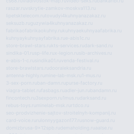
cs68.ru
vladivostok-map.ru
video-seks.ru
bankaribi.ru
raszar.ru
vskrytie-zamkov-moskva113.ru
lipetsktelecom.ru
tovudyi4kuhnyanazakaz.ru
seksuzb.ru
guzywia4kuhnyanazakaz.ru
fabrikaofabrikaokuhny.ru
kuhnyaekuhnyaafabrika.ru
kuhnyaykuhnyayfabrika.ru
e-abis1c.ru
store-brawl-stars.ru
kts-services.ru
dark-sand.ru
sindika-01.ru
sp-life.ru
x-legion.ru
sib-archives.ru
e-abis-1-c.ru
sindika01.ru
venda-festival.ru
store-brawlstars.ru
dooraleksandria.ru
antenna-highly.ru
mine-lab-msk.ru
1-mus.ru
3-sex-porn.ru
ban-damn.ru
purse-factory.ru
viagra-tablet.ru
fasbags.ru
adler-jun.ru
bandamn.ru
fincontech.ru
3sexporn.ru
1mus.ru
darksand.ru
rebus-toys.ru
minelab-msk.ru
rtdco.ru
seo-prodvizhenie-sajtov-stroitelnyh-kompanij.ru
card-voice.ru
rulonnyygazon177.ru
snow-guard.ru
domizbrusa-9x12spb.ru
demaholding.ru
aalse.ru