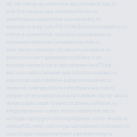
dg-lab.ru
angrup.ru
recruiter.spb.ru
music8.spb.ru
krsk124.ru
kubok.spb.ru
romanofforex.ru
analitikaplus.ru
spyonline.ru
zosikamery.ru
sloboda-ural.pp.ru
AUTO-COM.SU
hohota.net
alimy.ru
online-z.com
aromat-vostoka.ru
otdelkaexp.ru
mobilvest.ru
bbd.net.ru
mebelshop.msk.ru
smp-forum.ru
bastion-td.ru
kosmoscreative.ru
avrmotors.ru
art-galadesign.ru
tiffany-c.ru
ecostep-samara.ru
d-p.spb.ru
галактика73.рф
sko.com.ru
davitamebel-spb.ru
fotsis.ru
tesiaes.ru
kokoroyari.spb.ru
blesna-kazan.ru
mossilver.ru
lenderoq.ru
sergeydobrin.ru
tochkazvuka.msk.ru
people-of-art.ru
bezzubova.ru
clubtibet.ru
orior-aks.ru
dynamoauto.ru
szk-favorit.ru
carlines.ru
flatnsk.ru
kingbolenskaner.ru
alex-motor.ru
astroline.net.ru
act1.spb.ru
polyglot.com.ru
gidlipetsk.ru
ooo-driada.ru
detsad125.ru
mir-zdoroviya.ru
bruslanovo.ru
siterem.ru
council.spb.ru
лодкипатриот.рф
kafekolizey.ru