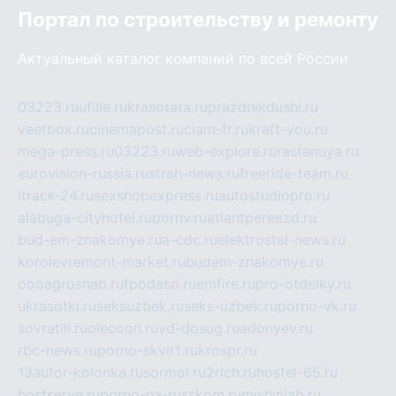
Портал по строительству и ремонту
Актуальный каталог компаний по всей России
03223.ru
ufille.ru
krasotata.ru
prazdnikdushi.ru
veetbox.ru
cinemapost.ru
ciam-fr.ru
kraft-you.ru
mega-press.ru
03223.ru
web-explore.ru
rastenuya.ru
eurovision-russia.ru
strah-news.ru
freeride-team.ru
itrack-24.ru
sexshopexpress.ru
autostudiopro.ru
alabuga-cityhotel.ru
pornv.ru
atlantpereezd.ru
bud-em-znakomye.ru
a-cdc.ru
elektrostal-news.ru
korolevremont-market.ru
budem-znakomye.ru
oooagrosnab.ru
fpodaso.ru
emfire.ru
pro-otdelky.ru
ukrasotki.ru
seksuzbek.ru
seks-uzbek.ru
porno-vk.ru
sovratili.ru
olecoon.ru
vd-dosug.ru
adonyev.ru
rbc-news.ru
porno-skvirt.ru
krospr.ru
13autor-kolonka.ru
sormol.ru
2rich.ru
hostel-65.ru
hostserve.ru
porno-na-russkom.ru
mishinlab.ru