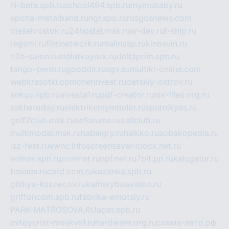
hl-beta.spb.ru
school494.spb.ru
mymubaby.ru
epoha-metalband.ru
ngr.spb.ru
rusgosnews.com
dieselvostok.ru
24hostel.msk.ru
w-dev.ru
f-ship.ru
regsmi.ru
filmnetwork.ru
malinasp.ru
kinosvin.ru
h2o-salon.ru
malutkayork.ru
deltaprim.spb.ru
tango-perm.ru
gooddir.ru
sgv.su
multiki-online.com
webkrasotki.com
cherinvest.ru
detskiy-ostrov.ru
ankou.spb.ru
alvesta1.ru
pdf-creator.ru
nix-files.org.ru
sakhatoday.ru
elektrikersymboler.ru
sputnikyes.ru
golf2club.msk.ru
aeforums.ru
zallclub.ru
multimodal.msk.ru
habaigry.ru
haikko.ru
sobakopedia.ru
isz-fest.ru
ewnc.info
screensaver-clock.net.ru
volnav.spb.ru
comnat.ru
npf.net.ru
7bit.pp.ru
kalugatur.ru
tesiaes.ru
card.com.ru
kazanka.spb.ru
gildiya-kuznecov.ru
kameryboavision.ru
griffoncom.spb.ru
fabrika-emotsiy.ru
PARK-MATROSOVA.RU
agat.spb.ru
avtoyurist-moskva1.ru
hardware.org.ru
схема-авто.рф