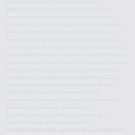
belgorod-day.ru
digilith.ru
pichkurovlab.ru
medic-today.ru
taksu.ru
comp123.ru
don-ykt.ru
teensvoice.ru
imgsharing.ru
domashnee-porno.ru
eva-elfie.ru
foto-tur.ru
biz-doska.ru
metropoltravel.ru
veslo-i-yakor.ru
borodino-media.ru
rostotsky.ru
regionufa.ru
weiss-bet.ru
zaryna.ru
casinotablet.ru
universalia.ru
remont-mebeli-moscow.ru
termomur.ru
clubfisher.ru
remstirufa.ru
erdamchi.ru
doramamama.ru
muraviovka-park.ru
worldofwoman.ru
clean-dreams.ru
arkrym.ru
kristinita.ru
dircomputer.ru
healthenter.ru
textexperts.ru
pivnaya-kruzhka.ru
kinofilmy-2021.ru
demolalapaluza.ru
tanyavanya.ru
remstir-tolyatti.ru
msdip.ru
jdol.ru
sokolovr.ru
newtech-spb.ru
rezemkleim.ru
massage-tai.ru
seonub.ru
zvonitut.ru
biolisichka24.ru
mncraft-download.ru
algoritm-sistema.ru
godflesh.ru
ru-industria.ru
zebra-tlt.ru
okna-proficom.ru
erynok.ru
onlinekinospace.ru
startupstudio-fefu.ru
zarges-ru.ru