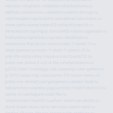
neznobi.ru
bigfatcc.ru
habble.ru
starbucksvia.ru
delfinet.ru
silvernano.ru
elestal.ru
vektor-doroga.ru
velotrenajery.ru
pronso54.ru
lenasever.ru
lovinskix.ru
show-pets.ru
smartnews03.ru
discofoxworld.ru
miraclecoon.ru
pongup.ru
hostel65.ru
liura.ru
glasspb.ru
firehunters.ru
gribowo.ru
gnalis.ru
bulkitula.ru
hometown-france.ru
1-xbeticricetc-1-xbetti-5.ru
shop-garena.ru
cricetc-1-xbetr-1-xbetcc-2.ru
one-life-story.ru
top-halyava.ru
accounts112.ru
poka-vse-doma-2.ru
3-d-file.ru
hahahaharms.ru
g2012.ru
tst-1.ru
shaggy-cat.ru
opsmgr.ru
ev-gallery.ru
g-2012.ru
ops-mgr.ru
accounts-112.ru
csm-demo.ru
poka-vse-doma2.ru
airgungames.ru
allseo-host.ru
tehosmotre.ru
varieta-yug.ru
cricetc1xbetr1xbetcc2.ru
raytor-d.ru
atillagunn.ru
3d-file.ru
1xbeticricetc1xbetti5.ru
uafoot-statti.ru
e-abis1c.ru
store-brawl-stars.ru
kts-services.ru
dark-sand.ru
sindika-01.ru
sp-life.ru
x-legion.ru
sib-archives.ru