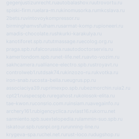
gegenjustizunrecht.ru
autobalashov.ru
utrovortu.ru
spiski-firm.ru
elara-m.ru
kinomusorka.ru
mkcslava.ru
2bets.ru
vintovoykompressor.ru
birminghamvsfulham.ru
sarmat-komp.ru
pioneeri.ru
amadis-chocolate.ru
shkurki-karakulya.ru
kanotiforet.spb.ru
tutmassage.ru
ecolog.org.ru
praga.spb.ru
falcorussia.ru
autodoctorservis.ru
kamertondom.spb.ru
net-life.net.ru
avto-vozim.ru
sakhcamera.ru
alliance-electro.spb.ru
stroyavt.ru
controlweb1.ru
tdsak74.ru
kinzozo-ru.ru
kvotka.ru
iron-snab.ru
costa-bella.ru
eugrus.pp.ru
associaciya39.ru
primexpo.spb.ru
bezmorchin.ru
ia2.ru
cpt21.ru
ispecspb.ru
regahost.ru
kolosok-elita.ru
tae-kwon.ru
consrio.com.ru
insiam.ru
avegainfo.ru
archery161.ru
bigencyclica.ru
vlast16.ru
korru.net
sarmiento.spb.su
extelopedia.ru
lammin-suo.spb.ru
iskatour.spb.ru
snpi.org.ru
running-line.ru
krygeva-spa.ru
chel.net.ru
rust-loco.ru
dugshop.ru