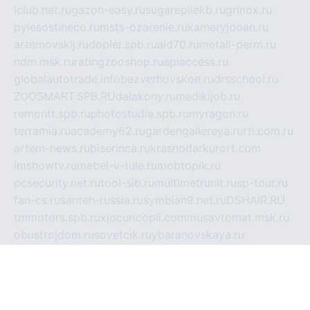
iclub.net.ru
gazon-easy.ru
sugarepilekb.ru
grinox.ru
pylesostineco.ru
msts-ozarenie.ru
kameryjooan.ru
artemovskij.ru
dopler.spb.ru
aid70.ru
metall-perm.ru
ndm.msk.ru
ratingzooshop.ru
apiaccess.ru
globalautotrade.info
bezverhovskoe.ru
drsschool.ru
ZOOSMART.SPB.RU
dalakony.ru
medikijob.ru
remontt.spb.ru
photostudia.spb.ru
myragon.ru
terramia.ru
academy62.ru
gardengallereya.ru
rti.com.ru
artem-news.ru
biserinca.ru
krasnodarkurort.com
imshowtv.ru
mebel-v-tule.ru
mobtopik.ru
pcsecurity.net.ru
tool-sib.ru
multimetrunit.ru
sp-tour.ru
fan-cs.ru
santeh-russia.ru
symbian9.net.ru
DSHAIR.RU
tmmotors.spb.ru
xjocuricopii.com
musavtomat.msk.ru
obustrojdom.ru
sovetcik.ru
ybaranovskaya.ru
ppknews.ru
cult-alshei.ru
JAPANRUSSIA.RU
proekciyamebel.ru
imper-finans.ru
rim.org.ru
glamourai.ru
brassminus.ru
zabor-pro.ru
ftn.pp.ru
dorogoe58.ru
laimengpacker.ru
kuzova-zapchasti.ru