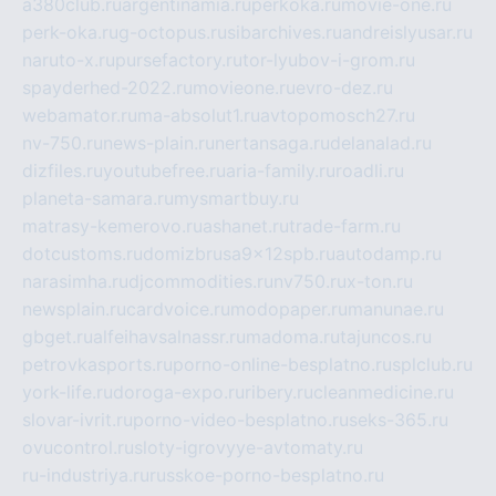
a380club.ru
argentinamia.ru
perkoka.ru
movie-one.ru
perk-oka.ru
g-octopus.ru
sibarchives.ru
andreislyusar.ru
naruto-x.ru
pursefactory.ru
tor-lyubov-i-grom.ru
spayderhed-2022.ru
movieone.ru
evro-dez.ru
webamator.ru
ma-absolut1.ru
avtopomosch27.ru
nv-750.ru
news-plain.ru
nertansaga.ru
delanalad.ru
dizfiles.ru
youtubefree.ru
aria-family.ru
roadli.ru
planeta-samara.ru
mysmartbuy.ru
matrasy-kemerovo.ru
ashanet.ru
trade-farm.ru
dotcustoms.ru
domizbrusa9x12spb.ru
autodamp.ru
narasimha.ru
djcommodities.ru
nv750.ru
x-ton.ru
newsplain.ru
cardvoice.ru
modopaper.ru
manunae.ru
gbget.ru
alfeihavsalnassr.ru
madoma.ru
tajuncos.ru
petrovkasports.ru
porno-online-besplatno.ru
splclub.ru
york-life.ru
doroga-expo.ru
ribery.ru
cleanmedicine.ru
slovar-ivrit.ru
porno-video-besplatno.ru
seks-365.ru
ovucontrol.ru
sloty-igrovyye-avtomaty.ru
ru-industriya.ru
russkoe-porno-besplatno.ru